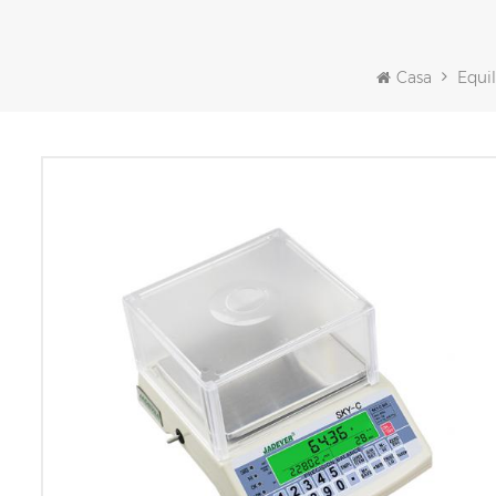
Casa
Equil