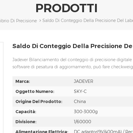
PRODOTTI
Saldo Di Conteggio Della Precisione Del Labo
ibrio Di Precisione
Saldo Di Conteggio Della Precisione Del
Jadever Bilanciamento del conteggio di precisione digitale
software di pesatura di aggiornamento, può fare checkweigh
Marca:
JADEVER
Oggetto Numero:
SKY-C
Origine Del Prodotto:
China
Capacità:
300-3000g
Divisione:
1/60000
Alimentazione Elettrica:
DC adaptor(9V/400mA) / Rech