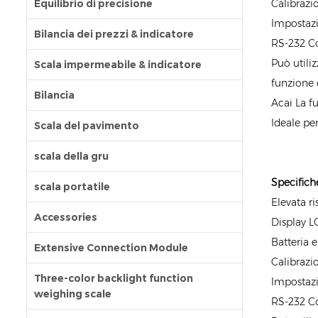
Equilibrio di precisione
Calibrazi
Impostazi
Bilancia dei prezzi & indicatore
RS-232 Co
Può utiliz
Scala impermeabile & indicatore
funzione d
Bilancia
Acai La f
Ideale per
Scala del pavimento
scala della gru
Specifich
scala portatile
Elevata r
Accessories
Display L
Batteria e
Extensive Connection Module
Calibrazi
Three-color backlight function
Impostazi
weighing scale
RS-232 Co