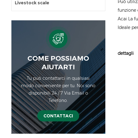
Può utiliz
Livestock scale
funzione d
Acai La f
Ideale per
dettagli
COME POSSIAMO
AIUTARTI
Tu può contattarci in qualsiasi
modo conveniente per tu. Noi sono
disponibili 24 / 7 Via Email o
Telefono.
CONTATTACI