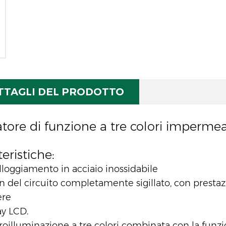
TTAGLI DEL PRODOTTO
atore di funzione a tre colori imperme
eristiche:
lloggiamento in acciaio inossidabile
n del circuito completamente sigillato, con prestaz
ere
ay LCD.
troilluminazione a tre colori combinata con la funz