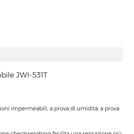
abile JWI-531T
ioni impermeabili, a prova di umidità, a prova
ione checkweighing facilita una sensazione più