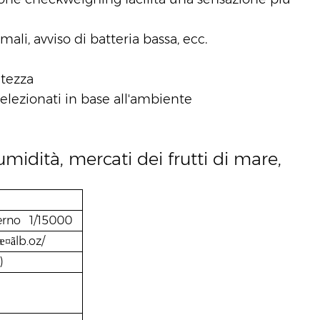
ali, avviso di batteria bassa, ecc.
atezza
 selezionati in base all'ambiente
idità, mercati dei frutti di mare,
terno
1/15000
lb.oz/
æ¤ã
)