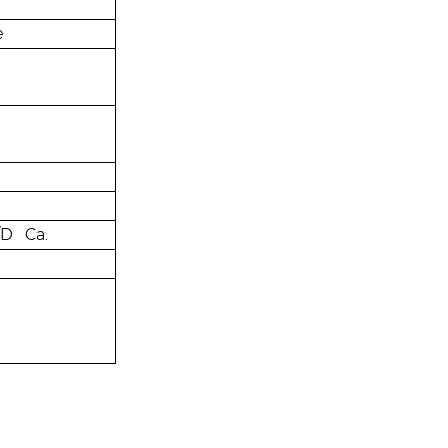
e
A/D
Ca.