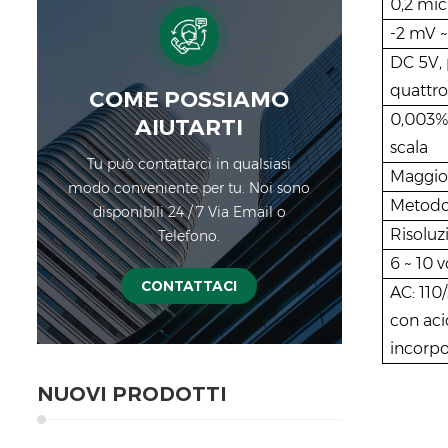
0,2 mic
-2 mV 
DC 5V, 
quattro
COME POSSIAMO
0,003% 
AIUTARTI
scala
Tu può contattarci in qualsiasi
Maggior
modo conveniente per tu. Noi sono
Metodo 
disponibili 24 / 7 Via Email o
Risoluz
Telefono.
6 ~ 10 
CONTATTACI
AC: 110
con ac
incorpo
NUOVI PRODOTTI