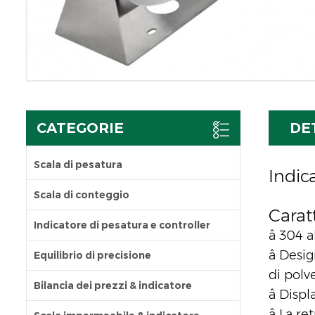
CATEGORIE
DE
Scala di pesatura
Indic
Scala di conteggio
Caratt
Indicatore di pesatura e controller
â
304 a
â
Desig
Equilibrio di precisione
di polv
Bilancia dei prezzi & indicatore
â
Displ
â
La re