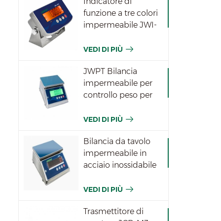
Indicatore di
funzione a tre colori
impermeabile JWI-
531T
VEDI DI PIÙ
JWPT Bilancia
impermeabile per
controllo peso per
l'industria
VEDI DI PIÙ
Bilancia da tavolo
impermeabile in
acciaio inossidabile
JWPN
VEDI DI PIÙ
Trasmettitore di