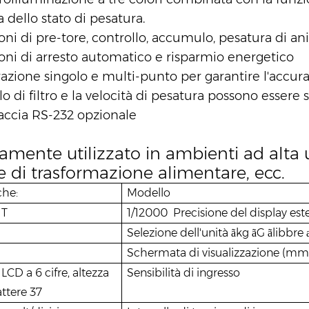
a dello stato di pesatura.
ni di pre-tore, controllo, accumulo, pesatura di anim
oni di arresto automatico e risparmio energetico
razione singolo e multi-punto per garantire l'accur
ello di filtro e la velocità di pesatura possono essere
faccia RS-232 opzionale
mente utilizzato in ambienti ad alta um
e di trasformazione alimentare, ecc.
che:
Modello
1T
1/12000
Precisione del display es
Selezione dell'unità
kg
G
libbre
ã
ã
ã
Schermata di visualizzazione (mm
LCD a 6 cifre, altezza
Sensibilità di ingresso
attere 37