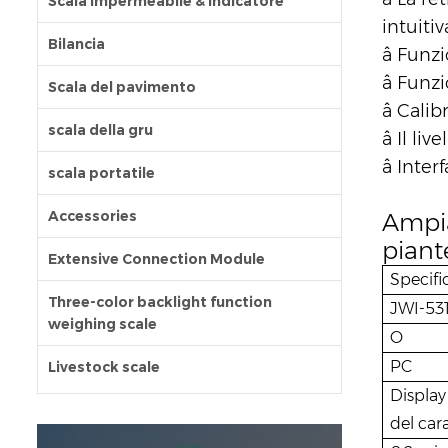
Scala impermeabile & indicatore
intuitiv
Bilancia
â
Funzio
â
Funzi
Scala del pavimento
â
Calib
scala della gru
â
Il liv
â
Inter
scala portatile
Accessories
Ampia
piant
Extensive Connection Module
Specifi
Three-color backlight function
JWI-53
weighing scale
O
PC
Livestock scale
Display 
del car