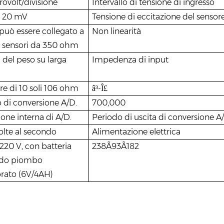
rovolt/divisione
Intervallo di tensione di ingresso
~ 20 mV
Tensione di eccitazione del sensor
può essere collegato a
Non linearità
 sensori da 350 ohm
del peso su larga
Impedenza di input
e di 10 soli 106 ohm
-
â³
Î£
di conversione A/D.
700,000
ione interna di A/D.
Periodo di uscita di conversione 
volte al secondo
Alimentazione elettrica
/220 V, con batteria
238Ã93Ã182
ido piombo
rato (6V/4AH)