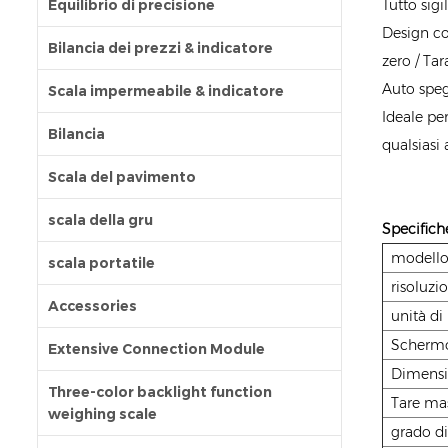
Equilibrio di precisione
Tutto sig
Design co
Bilancia dei prezzi & indicatore
zero / Tar
Auto speg
Scala impermeabile & indicatore
Ideale pe
Bilancia
qualsiasi 
Scala del pavimento
scala della gru
Specifich
modell
scala portatile
risoluzi
Accessories
unità di
Scherm
Extensive Connection Module
Dimens
Three-color backlight function
Tare ma
weighing scale
grado di