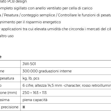
illato PCB design
mpleto sigillato con anello ventilato per cella di carico
a / Pesatura / conteggio semplice / Controllare le funzioni di pesat
nimento per il risparmio energetico
r applicazioni tra cui elevata umidità che circonda i mercati del ci
altro uso
e
o
JWI-501
one
300.000 graduazioni interne
 pesatura
kg, lb, pcs
o
6 cifre, altezza 14,5 mm -character, rosso retroillumi
ione (mm)
250 × 163 × 113
ssima
piena capacità
 precisione
Ⅲ