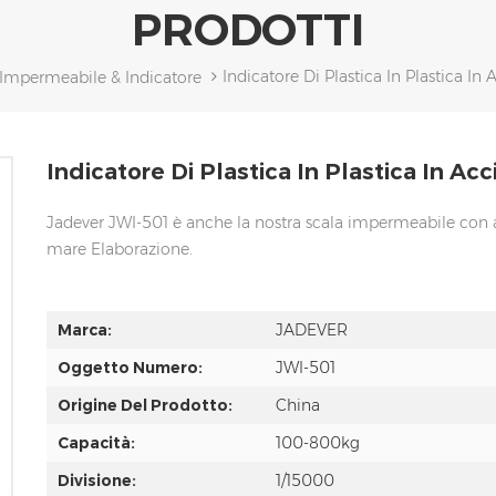
PRODOTTI
Indicatore Di Plastica In Plastica In 
 Impermeabile & Indicatore
Indicatore Di Plastica In Plastica In Acc
Jadever JWI-501 è anche la nostra scala impermeabile con ac
mare Elaborazione.
Marca:
JADEVER
Oggetto Numero:
JWI-501
Origine Del Prodotto:
China
Capacità:
100-800kg
Divisione:
1/15000