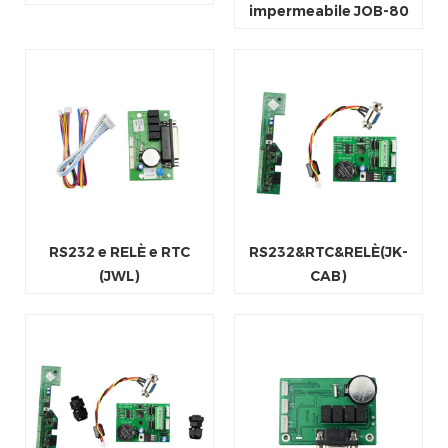
impermeabile JOB-80
RS232 e RELÈ e RTC
RS232&RTC&RELÈ(JK-
(JWL)
CAB)