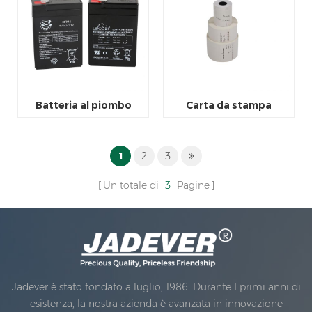
Batteria al piombo
Carta da stampa
1
2
3
Un totale di
3
Pagine
Jadever è stato fondato a luglio, 1986. Durante I primi anni di
esistenza, la nostra azienda è avanzata in innovazione