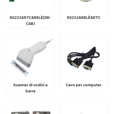
RS232&RTC&RELÈ(JIK-
RS232&RELÈ&RTC
CSB)
Scanner di codici a
Cavo per computer
barre