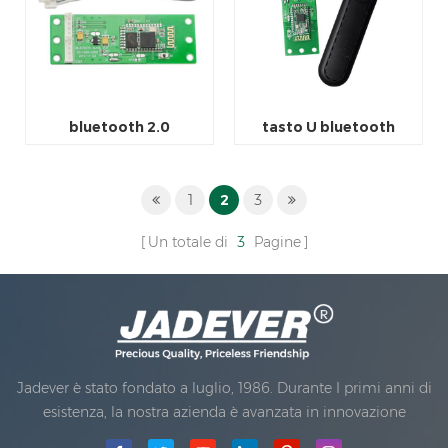
bluetooth 2.0
tasto U bluetooth
1
2
3
Un totale di
3
Pagine
Jadever è stato fondato a luglio, 1986. Durante I primi anni di
esistenza, la nostra azienda è avanzata in innovazione
tecnologica e sviluppare un'azienda piano. Nel 1998, la nostra