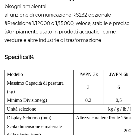
bisogni ambientali
âFunzione di comunicazione RS232 opzionale
âPrecisione 1/12000 o 1/15000, veloce, stabile e preciso
âAmpiamente usato in prodotti acquatici, carne,
verdure e altre industrie di trasformazione
Specificaï¼
Modello
JWPN-3k
JWPN-6k
Massimo Capacità di pesatura
3
6
(kg)
Minimo Divisione(g)
0,2
0,5
Unità selezione
kg / g / lb / lb
Display Schermo (mm)
Altezza carattere fronte 25mm,
Scala dimensione e materiale
200×
della piastra (mm)