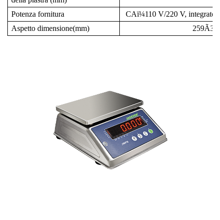
Potenza fornitura
CA
ï¼
110 V/220 V, integrato b
Aspetto dimensione(mm)
259Ã32