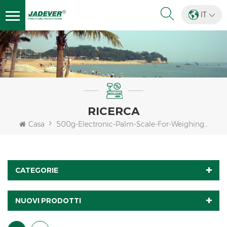
IT
RICERCA
Casa
500g-Electronic-Palm-Scale-For-Weighing-Jewelry
CATEGORIE
NUOVI PRODOTTI