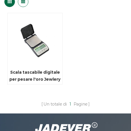
Scala tascabile digitale
per pesare l'oro Jewlery
erba
Un totale di
1
Pagine