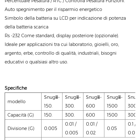
Percentuale Pesatura / RTC / Controlla Pesatura Funzioni.
Auto spegnimento per il risparmio energetico
Simbolo della batteria su LCD per indicazione di potenza
della batteria scarica
Rs -232 Come standard, display posteriore (opzionale).
Ideale per applicazioni tra cui laboratorio, gioielli, oro,
argento, erbe, controllo di qualità, industriali, bisogni
educativi o qualsiasi altro uso.
Specifiche
Snugⅲ-
Snugⅲ-
Snugⅲ-
Snugⅲ-
Snug
modello
150.
300.
600
1500
3000
Capacità (G)
150.
300.
600
1500
3000
0.01 /
0.01 /
0.1 /
Divisione (G)
0.005
0.05
0.005
0.02
0.05