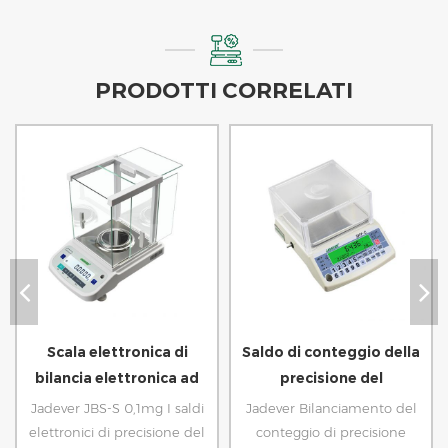
PRODOTTI CORRELATI
Scala elettronica di
Saldo di conteggio della
bilancia elettronica ad
precisione del
alta precisione
laboratorio digitale
Jadever JBS-S 0,1mg I saldi
Jadever Bilanciamento del
elettronici di precisione del
conteggio di precisione