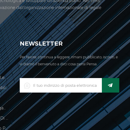
tecnologica e sviluppare un'azienda piano. Nel 1998,
ovazione dall'organizzazione internazionale di legale
azienda è situata qui. Nel 2006, Jadever ...
NEWSLETTER
Per favore, continua a leggere, rimani pubblicato, iscriviti, e
vi diamo il benvenuto a dirci cosa pensi Pensa.
Bilancia Per Il Calcolo Dei Prezzi Legale Per Il Commercio
Indicatore Di Pesatura Impermeabile Industriale Digitale A LED
Bilancia Digitale Sospesa Per Bagagli
Impermeabile 150 Kg Indicatore Di Pesatura
Indicatore Di Pesatura Elettronico Per La Lavorazione Degli Alimenti