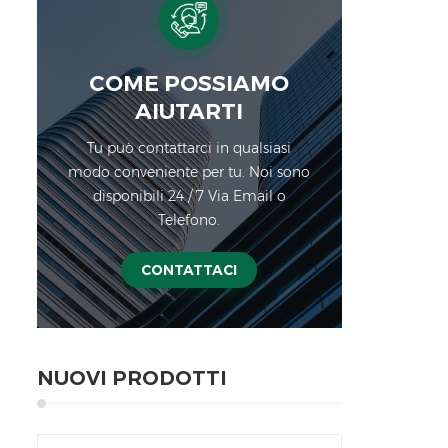
COME POSSIAMO
AIUTARTI
Tu può contattarci in qualsiasi
modo conveniente per tu. Noi sono
disponibili 24 / 7 Via Email o
Telefono.
CONTATTACI
NUOVI PRODOTTI