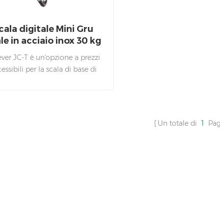
cala digitale Mini Gru
le in acciaio inox 30 kg
ver JC-T è un'opzione a prezzi
essibili per la scala di base di
sospensione e della gru
plicazioni. È alimentato da 3
terie AA e facile da trasportare
ovunque.
Un totale di
1
Pag