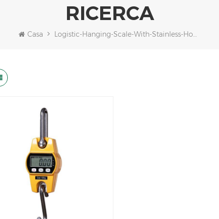
RICERCA
Casa
Logistic-Hanging-Scale-With-Stainless-Hook