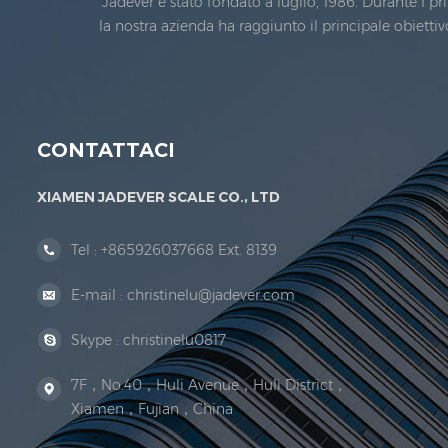
Jadever è stato fondato a luglio, 1986. Durante I p
la nostra azienda ha raggiunto il principale obietti
Metrology. Nel 1999, Xiamen Jadever Scale C
CONTATTACI
XIAMEN JADEVER SCALE CO., LTD
Tel :
+865926037668 Ext. 8139
E-mail :
christinelu@jadever.com
Skype :
christinelu0817
7F，No.40，Huli Avenue，Huli District，
Xiamen，Fujian，China