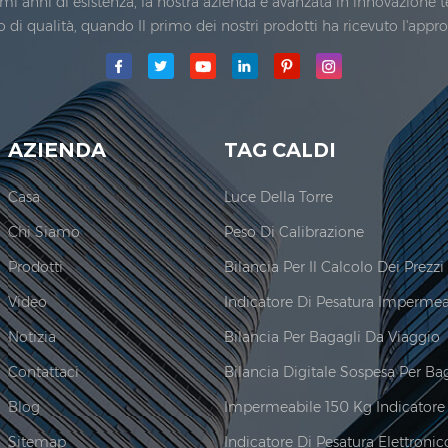
rimi anni di esistenza, la nostra azienda è avanzata in innovazione 
vo di qualità, quando Il primo dei nostri prodotti ha ricevuto l'appr
o., Ltd.era stabilito; L'area di produzione principale per la nostra 
AZIENDA
TAG CALDI
Casa
Luce Della Torre
Chi Siamo
Peso Di Calibrazione
Prodotti
Video
Notizia
Bilancia Per Bagagli Da Viaggio
Contattaci
Blog
Sitemap