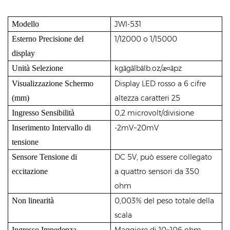
Modello
JWI-531
Esterno Precisione del
1/12000
o
1/15000
display
Unità Selezione
kg
g
lb
lb.oz/
pz
ã
ã
ã
æ¤ã
Visualizzazione Schermo
Display LED rosso a 6 cifre
(mm)
altezza caratteri 25
Ingresso Sensibilità
0,2 microvolt/divisione
Inserimento Intervallo di
-2mV~20mV
tensione
Sensore Tensione di
DC 5V, può essere collegato
eccitazione
a quattro sensori da 350
ohm
Non linearità
0,003% del peso totale della
scala
Ingresso Impedenza
Maggiore di 10×106 ohm