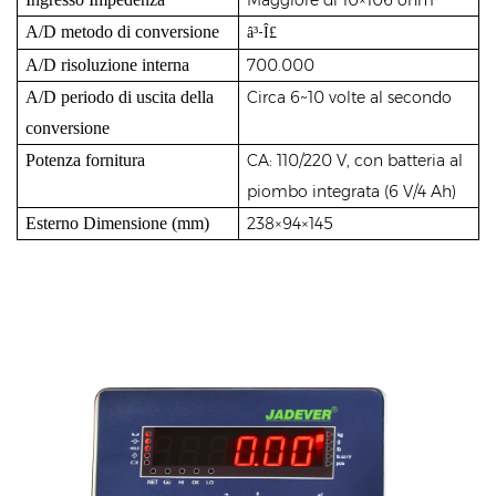
A/D metodo di conversione
-
â³
Î£
A/D risoluzione interna
700.000
A/D periodo di uscita della
Circa
6~10 volte al secondo
conversione
Potenza fornitura
CA: 110/220 V, con batteria al
piombo integrata (6 V/4 Ah)
Esterno Dimensione (mm)
238×94×145