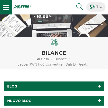
IT
BILANCE
Casa
Bilance
Jadver JWN Può Convertire I Dati Di Pesatura In File CSV Archiviati Nell'U-Disk
BLOG
NUOVO BLOG